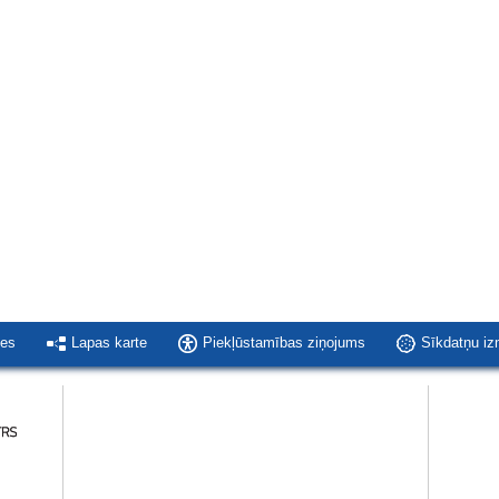
ies
Lapas karte
Piekļūstamības ziņojums
Sīkdatņu i