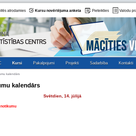
Mēs atrodamies
Kursu novērtējuma anketa
Pieteikties
Valodu pr
C
Kursi
Pakalpojumi
Projekti
Sadarbība
Kontakti
umu kalendārs
umu kalendārs
Svētdien, 14. jūlijā
v notikumu