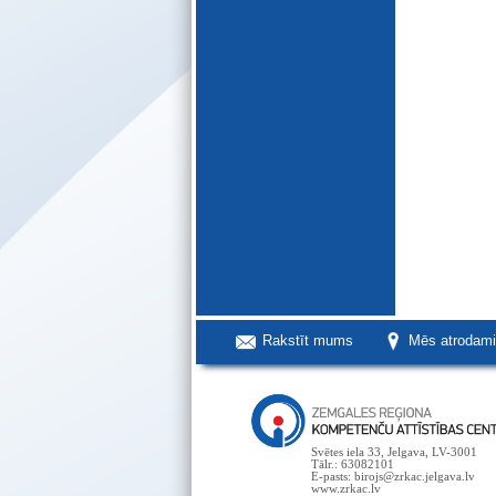
Rakstīt mums
Mēs atrodam
Svētes iela 33, Jelgava, LV-3001
Tālr.: 63082101
E-pasts: birojs@zrkac.jelgava.lv
www.zrkac.lv