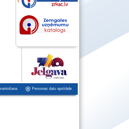
zmantošana
Personas datu apstrāde