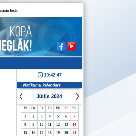
asmju tests
19:42:48
Notikumu kalendārs
Jūlijs 2024
Pi
Ot
Tr
Ce
Pk
Se
Sv
1
2
3
4
5
6
7
8
9
10
11
12
13
14
15
16
17
18
19
20
21