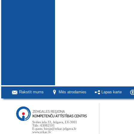
Rakstīt mums
Mēs atrodamies
Lapas karte
Svētes iela 33, Jelgava, LV-3001
Tālr.: 63082101
E-pasts: birojs@zrkac.jelgava.lv
www.zrkac.lv