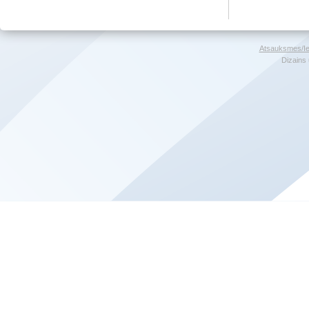
Atsauksmes/Ie
Dizains