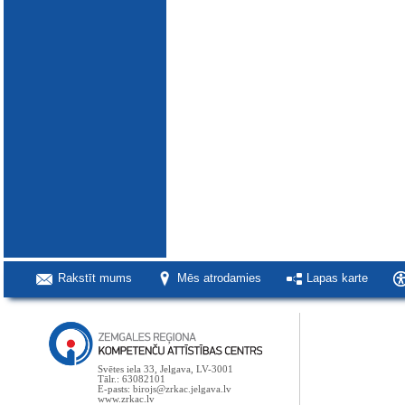
Rakstīt mums
Mēs atrodamies
Lapas karte
Svētes iela 33, Jelgava, LV-3001
Tālr.: 63082101
E-pasts: birojs@zrkac.jelgava.lv
www.zrkac.lv