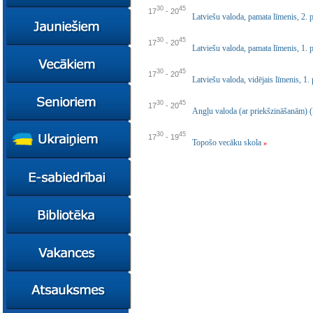
konsultācijas
30
45
17
-
20
Ziņas
Latviešu valoda, pamata līmenis, 2. 
Kursi
30
45
17
-
20
Latviešu valoda, pamata līmenis, 1.
Konsultācijas
Ziņas
30
45
Plāni
Kursi
17
-
20
Latviešu valoda, vidējais līmenis, 1
Metodiskie materiāli
Jaunie līderi
Ziņas
30
45
17
-
20
Izglītības tehnoloģiju
Karjeras
Kursi
Angļu valoda (ar priekšzināšanām) 
mentori
konsultācijas
Resursi
Empower65
30
45
17
-
19
Konkursi
Pašvaldības atbalsts
Topošo vecāku skola
»
pedagogiem
STEM junioriem
Kursi
Miniphänomenta
Miniphänomenta
Ziņas
Mācies
Mācies
Atbalsts Jelgavā
eksperimentējot
eksperimentējot
Izglītības iespējas
Ziņas
Digitāli klimatam
Kursi
FasTracKids
Resursi
Par bibliotēku
Jaunumi
Lietotāja ceļvedis
Zaļā bibliotēka