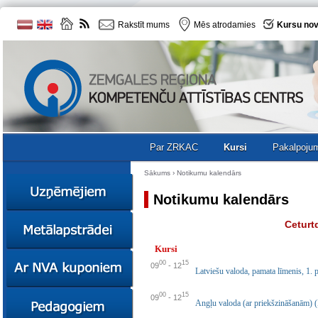
Rakstīt mums
Mēs atrodamies
Kursu nov
Par ZRKAC
Kursi
Pakalpoju
Sākums
›
Notikumu kalendārs
Notikumu kalendārs
Ziņas
Ceturt
Kursi
Kursi
Sociālā
Ziņas
00
15
09
-
12
uzņēmējdarbība
Latviešu valoda, pamata līmenis, 1. 
Kursi
Resursi
00
15
Ekskursijas
Kursi
09
-
12
Angļu valoda (ar priekšzināšanām) (
Zemgales uzņēmumu
katalogs
Karjeras