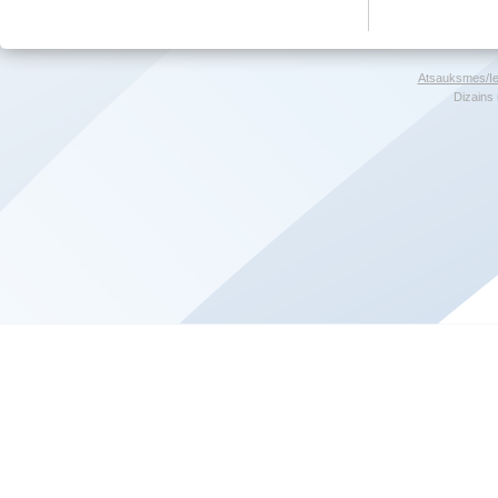
Atsauksmes/Ie
Dizains