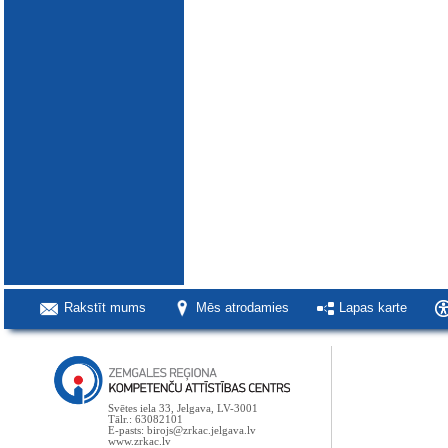
Rakstīt mums
Mēs atrodamies
Lapas karte
Svētes iela 33, Jelgava, LV-3001
Tālr.: 63082101
E-pasts: birojs@zrkac.jelgava.lv
www.zrkac.lv