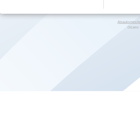
Atsauksmes/Ie
Dizains