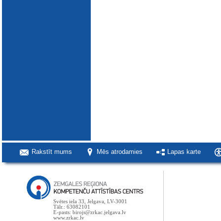
Rakstīt mums
Mēs atrodamies
Lapas karte
Svētes iela 33, Jelgava, LV-3001
Tālr.: 63082101
E-pasts: birojs@zrkac.jelgava.lv
www.zrkac.lv