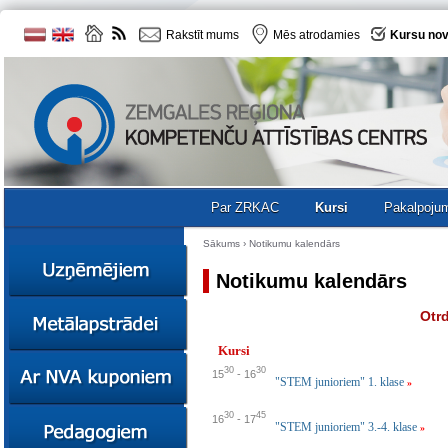
Rakstīt mums
Mēs atrodamies
Kursu nov
Par ZRKAC
Kursi
Pakalpoju
Sākums
›
Notikumu kalendārs
Notikumu kalendārs
Ziņas
Otrd
Kursi
Kursi
Sociālā
Ziņas
30
30
15
-
16
uzņēmējdarbība
"STEM junioriem" 1. klase
»
Kursi
Resursi
30
45
Ekskursijas
Kursi
16
-
17
"STEM junioriem" 3.-4. klase
»
Zemgales uzņēmumu
katalogs
Karjeras