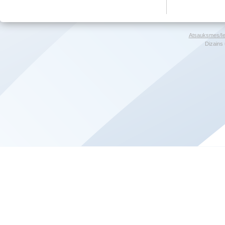
Atsauksmes/Ie
Dizains