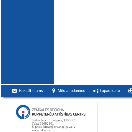
Rakstīt mums
Mēs atrodamies
Lapas karte
Svētes iela 33, Jelgava, LV-3001
Tālr.: 63082101
E-pasts: birojs@zrkac.jelgava.lv
www.zrkac.lv