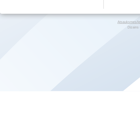
Atsauksmes/Ie
Dizains