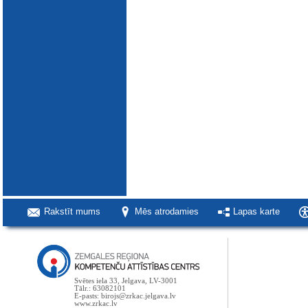
Rakstīt mums
Mēs atrodamies
Lapas karte
Svētes iela 33, Jelgava, LV-3001
Tālr.: 63082101
E-pasts: birojs@zrkac.jelgava.lv
www.zrkac.lv