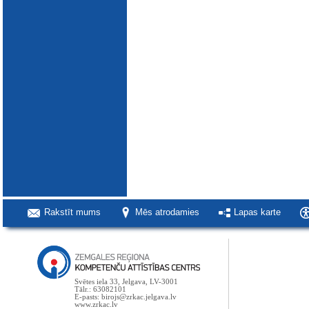
Rakstīt mums
Mēs atrodamies
Lapas karte
Svētes iela 33, Jelgava, LV-3001
Tālr.: 63082101
E-pasts: birojs@zrkac.jelgava.lv
www.zrkac.lv