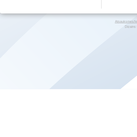
Atsauksmes/Ie
Dizains