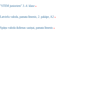
"STEM junioriem" 3.-4. klase
»
Latviešu valoda, pamata līmenis, 2. pakāpe, A2
»
Spāņu valoda ikdienas saziņai, pamata līmenis
»