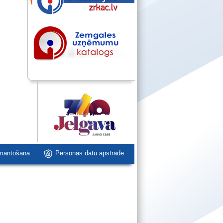
zmantošana
Personas datu apstrāde