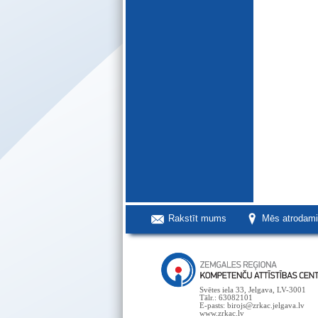
Rakstīt mums
Mēs atrodam
Svētes iela 33, Jelgava, LV-3001
Tālr.: 63082101
E-pasts: birojs@zrkac.jelgava.lv
www.zrkac.lv