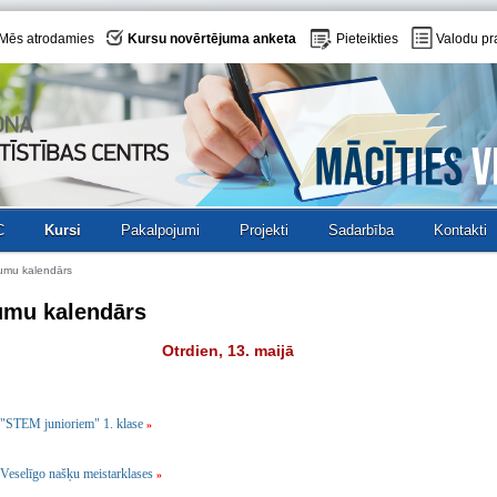
Mēs atrodamies
Kursu novērtējuma anketa
Pieteikties
Valodu pr
C
Kursi
Pakalpojumi
Projekti
Sadarbība
Kontakti
umu kalendārs
umu kalendārs
Otrdien, 13. maijā
"STEM junioriem" 1. klase
»
Veselīgo našķu meistarklases
»