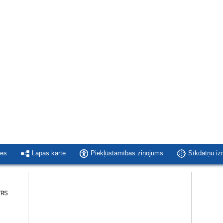
ies
Lapas karte
Piekļūstamības ziņojums
Sīkdatņu i