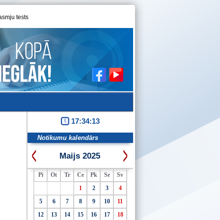
asmju tests
17:34:13
Notikumu kalendārs
Maijs 2025
Pi
Ot
Tr
Ce
Pk
Se
Sv
1
2
3
4
5
6
7
8
9
10
11
12
13
14
15
16
17
18