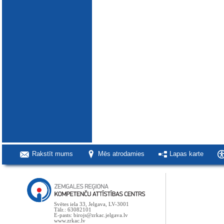
Rakstīt mums
Mēs atrodamies
Lapas karte
Svētes iela 33, Jelgava, LV-3001
Tālr.: 63082101
E-pasts: birojs@zrkac.jelgava.lv
www.zrkac.lv