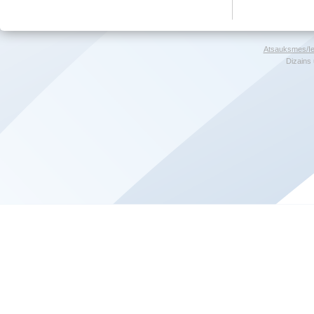
Atsauksmes/Ie
Dizains