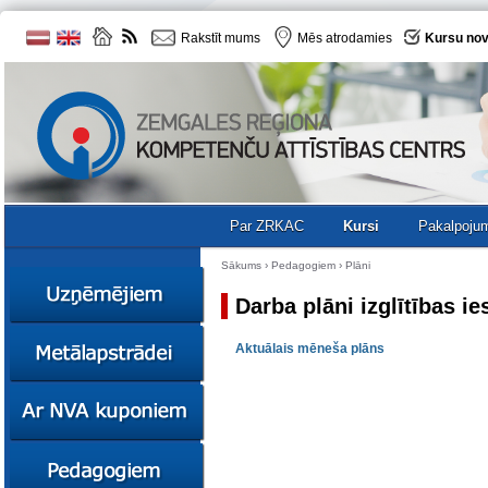
Rakstīt mums
Mēs atrodamies
Kursu nov
Par ZRKAC
Kursi
Pakalpoju
Sākums
› Pedagogiem ›
Plāni
Darba plāni izglītības i
Ziņas
Aktuālais mēneša plāns
Kursi
Sociālā
Ziņas
uzņēmējdarbība
Kursi
Resursi
Ekskursijas
Kursi
Zemgales uzņēmumu
katalogs
Karjeras