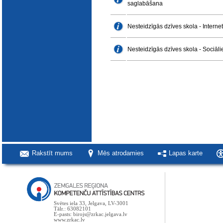
saglabāšana
Nesteidzīgās dzīves skola - Interne
Nesteidzīgās dzīves skola - Sociāli
Rakstīt mums
Mēs atrodamies
Lapas karte
Svētes iela 33, Jelgava, LV-3001
Tālr.: 63082101
E-pasts: birojs@zrkac.jelgava.lv
www.zrkac.lv