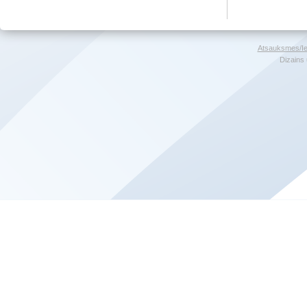
Atsauksmes/Ie
Dizains