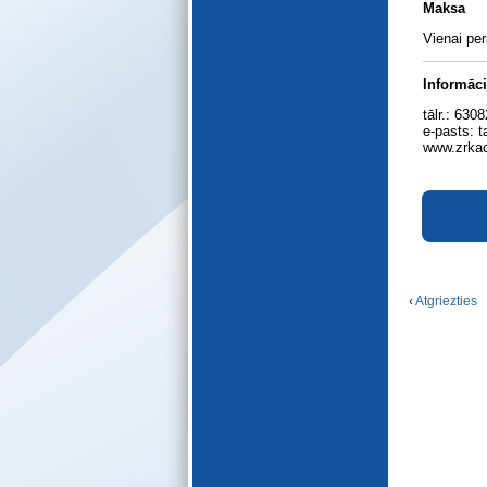
Maksa
E-katalogs
Vienai pe
Informāci
tālr.: 630
e-pasts: t
www.zrkac
‹
Atgriezties