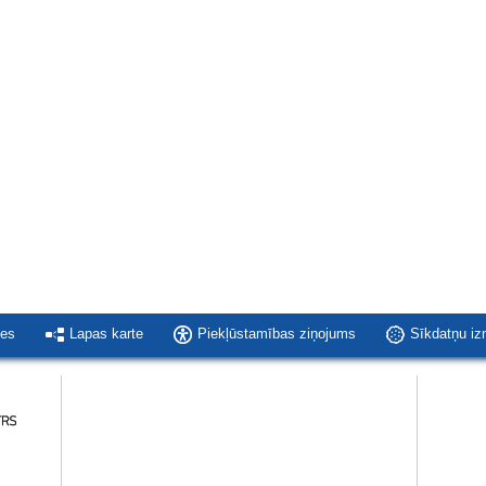
ies
Lapas karte
Piekļūstamības ziņojums
Sīkdatņu i