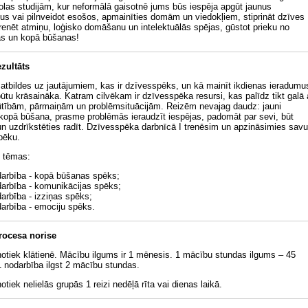
olas studijām, kur neformālā gaisotnē jums būs iespēja apgūt jaunus
kus vai pilnveidot esošos, apmainīties domām un viedokļiem, stiprināt dzīves
 trenēt atmiņu, loģisko domāšanu un intelektuālās spējas, gūstot prieku no
s un kopā būšanas!
zultāts
atbildes uz jautājumiem, kas ir dzīvesspēks, un kā mainīt ikdienas ieradumu
būtu krāsaināka. Katram cilvēkam ir dzīvesspēka resursi, kas palīdz tikt galā 
ūtībām, pārmaiņām un problēmsituācijām. Reizēm nevajag daudz: jauni
 kopā būšana, prasme problēmās ieraudzīt iespējas, padomāt par sevi, būt
n uzdrīkstēties radīt. Dzīvesspēka darbnīcā I trenēsim un apzināsimies savu
pēku.
 tēmas:
arbība - kopā būšanas spēks;
arbība - komunikācijas spēks;
arbība - izziņas spēks;
arbība - emociju spēks.
rocesa norise
otiek klātienē. Mācību ilgums ir 1 mēnesis. 1 mācību stundas ilgums – 45
1 nodarbība ilgst 2 mācību stundas.
tiek nelielās grupās 1 reizi nedēļā rīta vai dienas laikā.