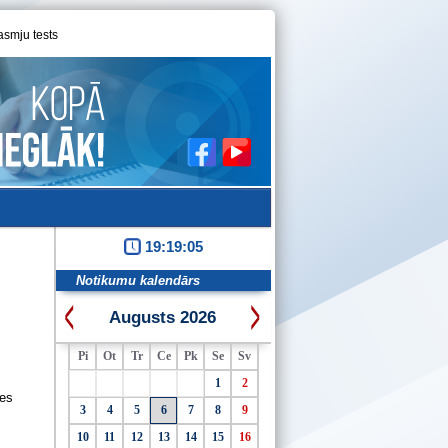
asmju tests
19:19:05
Notikumu kalendārs
Augusts 2026
Pi
Ot
Tr
Ce
Pk
Se
Sv
1
2
ves
3
4
5
6
7
8
9
10
11
12
13
14
15
16