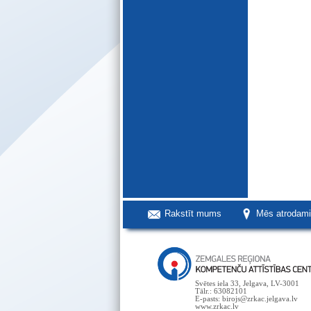
Rakstīt mums
Mēs atrodam
Svētes iela 33, Jelgava, LV-3001
Tālr.: 63082101
E-pasts: birojs@zrkac.jelgava.lv
www.zrkac.lv