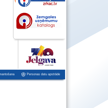
zmantošana
Personas datu apstrāde