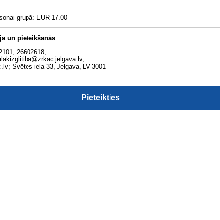
rsonai grupā: EUR 17.00
ja un pieteikšanās
82101, 26602618;
alakizglitiba@zrkac.jelgava.lv;
.lv; Svētes iela 33, Jelgava, LV-3001
Pieteikties