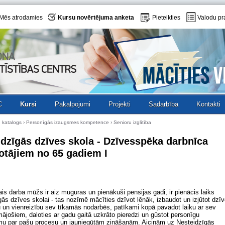
Mēs atrodamies
Kursu novērtējuma anketa
Pieteikties
Valodu pr
C
Kursi
Pakalpojumi
Projekti
Sadarbība
Kontakti
 katalogs
›
Personīgās izaugsmes kompetence
› Senioru izglītība
idzīgās dzīves skola - Dzīvesspēka darbnīca
otājiem no 65 gadiem I
is darba mūžs ir aiz muguras un pienākuši pensijas gadi, ir pienācis laiks
ās dzīves skolai - tas nozīmē mācīties dzīvot lēnāk, izbaudot un izjūtot dzī
u un vienreizību sev tīkamās nodarbēs, patīkami kopā pavadot laiku ar sev
mājošiem, daloties ar gadu gaitā uzkrāto pieredzi un gūstot personīgu
mu par pašu procesu un jauniegūtām zināšanām. Aicinām uz Nesteidzīgās