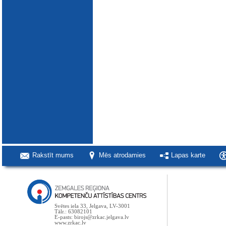
Rakstīt mums
Mēs atrodamies
Lapas karte
Svētes iela 33, Jelgava, LV-3001
Tālr.: 63082101
E-pasts: birojs@zrkac.jelgava.lv
www.zrkac.lv