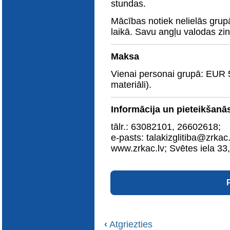
stundas.
E-katalogs
Mācības notiek nelielās grupā
laikā. Savu angļu valodas zi
Maksa
Vienai personai grupā: EUR 
materiāli).
Informācija un pieteikšanā
tālr.: 63082101, 26602618;
e-pasts: talakizglitiba@zrkac.
www.zrkac.lv; Svētes iela 33
‹
Atgriezties