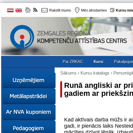
Rakstīt mums
Mēs atrodamies
Kursu nov
Par ZRKAC
Kursi
Pakalpoju
Sākums
›
Kursu katalogs
›
Personīg
Runā angliski ar pr
gadiem ar priekšz
Ziņas
Kursi
Sociālā
Ziņas
uzņēmējdarbība
Kursi
Kad aktīvais darba mūžs ir a
Resursi
Ekskursijas
Kursi
gadi, ir pienācis laiks Nestei
Zemgales uzņēmumu
mācīties dzīvot lēnāk, izbaud
katalogs
Karjeras