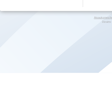
Atsauksmes/Ie
Dizains