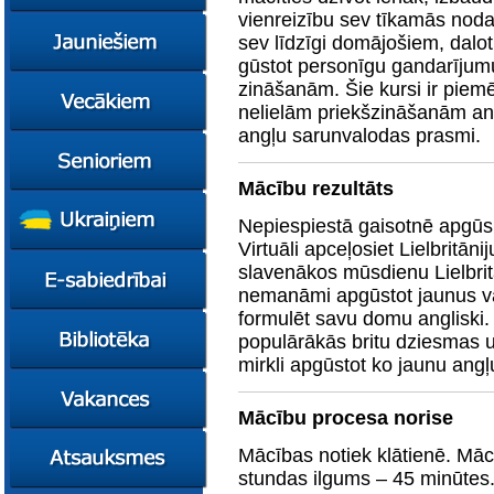
konsultācijas
vienreizību sev tīkamās noda
Ziņas
sev līdzīgi domājošiem, dalot
Kursi
gūstot personīgu gandarījum
Konsultācijas
Ziņas
zināšanām. Šie kursi ir piem
nelielām priekšzināšanām angļ
Plāni
Kursi
angļu sarunvalodas prasmi.
Metodiskie materiāli
Jaunie līderi
Ziņas
Izglītības tehnoloģiju
Karjeras
Kursi
Mācību rezultāts
mentori
konsultācijas
Resursi
Empower65
Konkursi
Pašvaldības atbalsts
Nepiespiestā gaisotnē apgūsi
pedagogiem
STEM junioriem
Kursi
Virtuāli apceļosiet Lielbritāni
Miniphänomenta
Miniphänomenta
Ziņas
slavenākos mūsdienu Lielbritā
nemanāmi apgūstot jaunus v
Mācies
Mācies
Atbalsts Jelgavā
eksperimentējot
eksperimentējot
formulēt savu domu angliski. 
Izglītības iespējas
Ziņas
Digitāli klimatam
populārākās britu dziesmas un
Kursi
mirkli apgūstot ko jaunu angļ
FasTracKids
Resursi
Par bibliotēku
Jaunumi
Mācību procesa norise
Lietotāja ceļvedis
Mācības notiek klātienē. Māc
Zaļā bibliotēka
stundas ilgums – 45 minūtes.