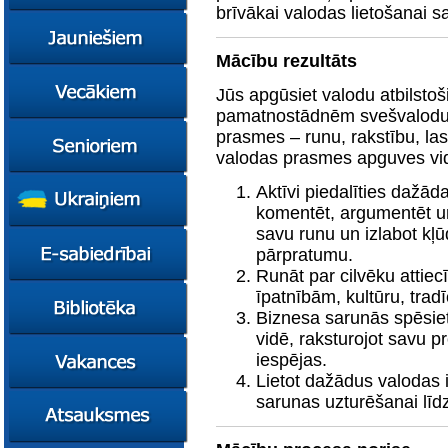
konsultācijas
brīvākai valodas lietošanai s
Ziņas
Kursi
Mācību rezultāts
Konsultācijas
Ziņas
Jūs apgūsiet valodu atbilsto
Plāni
Kursi
pamatnostādnēm svešvalodu a
Metodiskie materiāli
Jaunie līderi
Ziņas
prasmes – runu, rakstību, las
valodas prasmes apguves vid
Izglītības tehnoloģiju
Karjeras
Kursi
mentori
konsultācijas
Resursi
Empower65
Aktīvi piedalīties dažād
Konkursi
Pašvaldības atbalsts
komentēt, argumentēt un s
pedagogiem
STEM junioriem
Kursi
savu runu un izlabot kļū
Miniphänomenta
Miniphänomenta
Ziņas
pārpratumu.
Mācies
Mācies
Atbalsts Jelgavā
Runāt par cilvēku attie
eksperimentējot
eksperimentējot
Izglītības iespējas
Ziņas
īpatnībām, kultūru, tradī
Digitāli klimatam
Biznesa sarunās spēsiet
Kursi
FasTracKids
vidē, raksturojot savu p
Resursi
Par bibliotēku
iespējas.
Jaunumi
Lietot dažādus valodas i
sarunas uzturēšanai līdz
Lietotāja ceļvedis
Zaļā bibliotēka