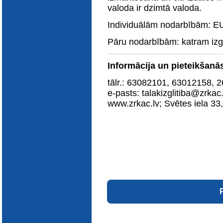
valoda ir dzimtā valoda.
Individuālām nodarbībām: EU
Pāru nodarbībām: katram izg
Informācija un pieteikšanā
tālr.: 63082101, 63012158, 
e-pasts: talakizglitiba@zrkac.
www.zrkac.lv; Svētes iela 33