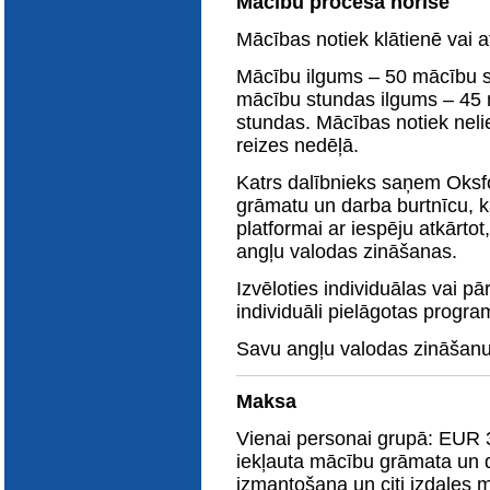
Mācību procesa norise
E-katalogs
Mācības notiek klātienē vai at
Mācību ilgums – 50 mācību s
mācību stundas ilgums – 45 
stundas. Mācības notiek neli
reizes nedēļā.
Katrs dalībnieks saņem Oksf
grāmatu un darba burtnīcu, k
platformai ar iespēju atkārtot
angļu valodas zināšanas.
Izvēloties individuālas vai p
individuāli pielāgotas progr
Savu angļu valodas zināšanu 
Maksa
Vienai personai grupā: EUR 
iekļauta mācību grāmata un 
izmantošana un citi izdales m