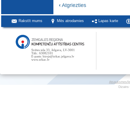
‹
Atgriezties
Rakstīt mums
Mēs atrodamies
Lapas karte
Svētes iela 33, Jelgava, LV-3001
Tālr.: 63082101
E-pasts: birojs@zrkac.jelgava.lv
www.zrkac.lv
Atsauksmes/Ie
Dizains