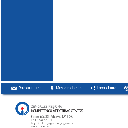
Rakstīt mums
Mēs atrodamies
Lapas karte
Svētes iela 33, Jelgava, LV-3001
Tālr.: 63082101
E-pasts: birojs@zrkac.jelgava.lv
www.zrkac.lv