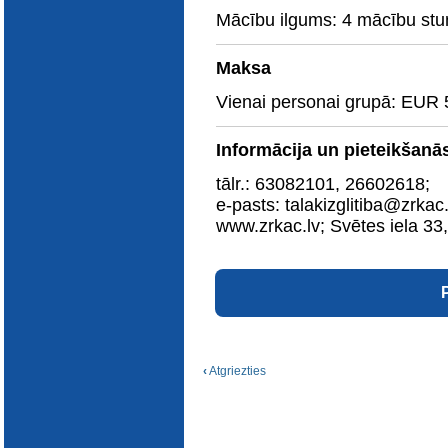
E-katalogs
Mācību ilgums: 4 mācību stu
Maksa
Vienai personai grupā: EUR 
Informācija un pieteikšanā
tālr.: 63082101, 26602618;
e-pasts: talakizglitiba@zrkac.
www.zrkac.lv; Svētes iela 33
‹
Atgriezties