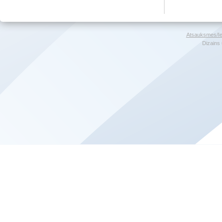
Atsauksmes/Ie
Dizains