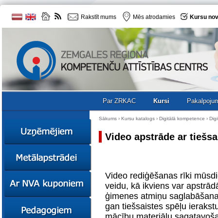
Rakstīt mums
Mēs atrodamies
Kursu nov
Par ZRKAC
Kursi
Pakalpoju
Sākums
›
Kursu katalogs
›
Digitālā kompetence
› Digi
Video apstrāde ar tiešsa
Ziņas
Kursi
Video rediģēšanas rīki mūsdi
Sociālā
Ziņas
uzņēmējdarbība
veidu, kā ikviens var apstrād
Kursi
ģimenes atmiņu saglabāšanai,
Resursi
Ekskursijas
Kursi
gan tiešsaistes spēļu ierakst
Zemgales uzņēmumu
mācību materiālu sagatavoš
katalogs
Karjeras