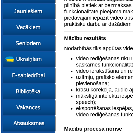
konsultācijas
pilnībā pietiek ar bezmaksas 
Ziņas
funkcionalitāte pieejama mak
Kursi
piedāvājam iepazīt video aps
Konsultācijas
Ziņas
praktisku darbu ar dažādiem 
Plāni
Kursi
Mācību rezultāts
Metodiskie materiāli
Jaunie līderi
Ziņas
Izglītības tehnoloģiju
Karjeras
Kursi
Nodarbībās tiks apgūtas vide
mentori
konsultācijas
Resursi
Empower65
video rediģēšanas rīku 
Konkursi
Pašvaldības atbalsts
pedagogiem
STEM junioriem
Kursi
saskarnes funkcionalitāt
video ierakstīšana un r
Miniphänomenta
Miniphänomenta
Ziņas
uzlīmju, grafisko elemen
Mācies
Mācies
Atbalsts Jelgavā
pievienošana;
eksperimentējot
eksperimentējot
Izglītības iespējas
Ziņas
krāsu korekcija, audio a
Digitāli klimatam
mākslīgā intelekta iespē
Kursi
FasTracKids
speech);
Resursi
Par bibliotēku
eksportēšanas iespējas, 
Jaunumi
video rediģēšanas funkc
Lietotāja ceļvedis
Zaļā bibliotēka
Mācību procesa norise