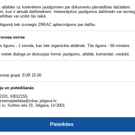
s atbildes uz konkrētiem jautājumiem par dokumentu pārvaldības dažādiem
m, kuri ir aktuāli dalībniekiem. Interesējošos jautājumus dalībnieki var iesnieg
rbības vai uzdot tās laikā.
lēgumā tiek izsniegts ZRKAC apliecinājums par dalību.
rocesa norise
 ilgums - 1 stunda, kas tiek organizēta attālināti. Tās ilgums - 60 minūtes.
notiek dialoga un diskusijas formā- jautājums, atbilde, komentāri, viedokļi.
rsonai grupā: EUR 15.00
ja un pieteikšanās
82101, 63012155;
uznemejdarbiba@zrkac.jelgava.lv;
.lv; Svētes iela 33, Jelgava, LV-3001
Pieteikties