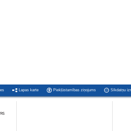
ies
Lapas karte
Piekļūstamības ziņojums
Sīkdatņu i