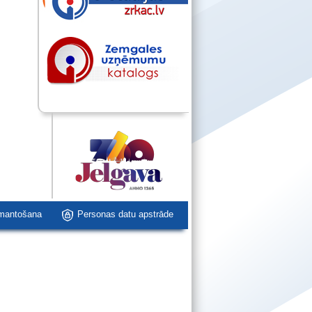
zmantošana
Personas datu apstrāde