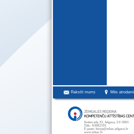
Rakstīt mums
Mēs atrodam
Svētes iela 33, Jelgava, LV-3001
Tālr.: 63082101
E-pasts: birojs@zrkac.jelgava.lv
www.zrkac.lv