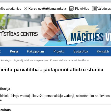
Mēs atrodamies
Kursu novērtējuma anketa
Pieteikties
Valodu pr
C
Kursi
Pakalpojumi
Projekti
Sadarbība
Kontakti
 katalogs
›
Uzņēmējdarbības kompetence
› Komerczinības un administrēšana
entu pārvaldība - jautājumu/ atbilžu stunda
itorija
inieki, biroju vadītāji, lietveži, personāldaļu vadītāji, sekretāri, kā arī ikviens
s.
zultāts