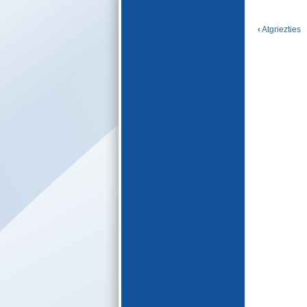
E-katalogs
‹
Atgriezties