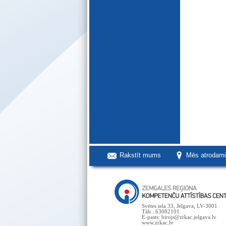
Rakstīt mums
Mēs atrodam
Svētes iela 33, Jelgava, LV-3001
Tālr.: 63082101
E-pasts: birojs@zrkac.jelgava.lv
www.zrkac.lv