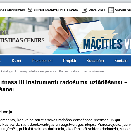
Mēs atrodamies
Kursu novērtējuma anketa
Pieteikties
Valodu pr
C
Kursi
Pakalpojumi
Projekti
Sadarbība
Kontakti
 katalogs
›
Uzņēmējdarbības kompetence
› Komerczinības un administrēšana
fitness III Instrumenti radošuma uzlādēšanai –
šanai
itorija
nteresents, kas vēlas attīstīt savas radošās domāšanas prasmes un gūt
 kas palīdz radīt daudzveidīgas un augstvērtīgas idejas. Pieredzējušie, jauni
 uzņēmēji, publiskā sektora darbinieki, akadēmiskā sektora darbinieki, studen