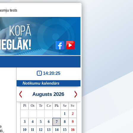
asmju tests
14:20:25
Notikumu kalendārs
Augusts 2026
Pi
Ot
Tr
Ce
Pk
Se
Sv
1
2
3
4
5
6
7
8
9
e
10
11
12
13
14
15
16
ti,