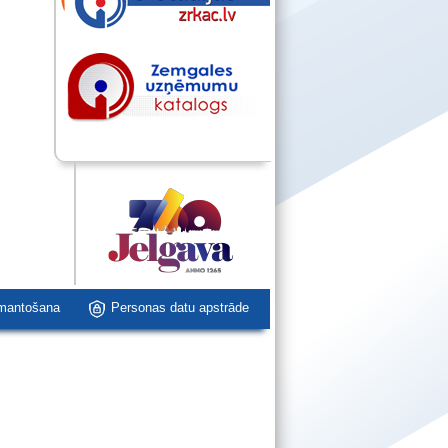
zmantošana
Personas datu apstrāde