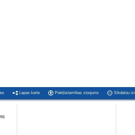
ies
Lapas karte
Piekļūstamības ziņojums
Sīkdatņu i