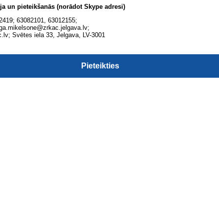
ja un pieteikšanās (norādot Skype adresi)
342419; 63082101, 63012155;
liga.mikelsone@zrkac.jelgava.lv;
.lv; Svētes iela 33, Jelgava, LV-3001
Pieteikties