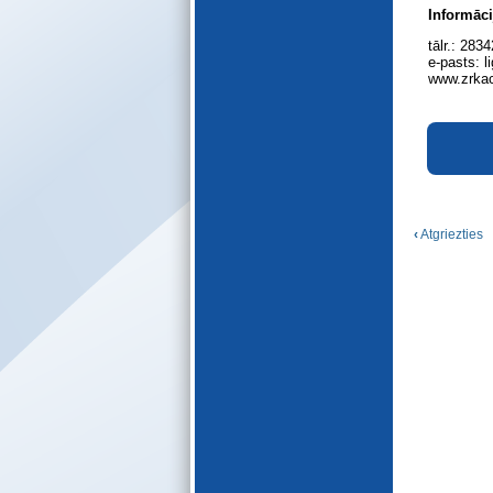
E-katalogs
Informāci
tālr.: 28
e-pasts: 
www.zrkac
‹
Atgriezties