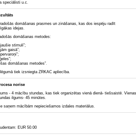
 speciālisti u.c.
zultāts
s radošās domāšanas prasmes un zināšanas, kas dos iespēju radīt
īgākas idejas.
radošās domāšanas metodes:
jaušie stimuli”;
jām gaisā”;
pervaroņi”;
ģeles”;
ešas domāšanas metodes”.
lēgumā tiek izsniegta ZRKAC apliecība.
rocesa norise
gums - 4 mācību stundas, kas tiek organizētas vienā dienā- tiešsaistē. Viena
undas ilgums- 45 minūtes.
mie saņem mācībām nepieciešamos izdales materiālus.
tudentam: EUR 50.00