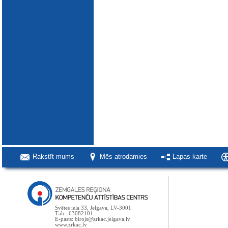
Rakstīt mums
Mēs atrodamies
Lapas karte
Svētes iela 33, Jelgava, LV-3001
Tālr.: 63082101
E-pasts: birojs@zrkac.jelgava.lv
www.zrkac.lv