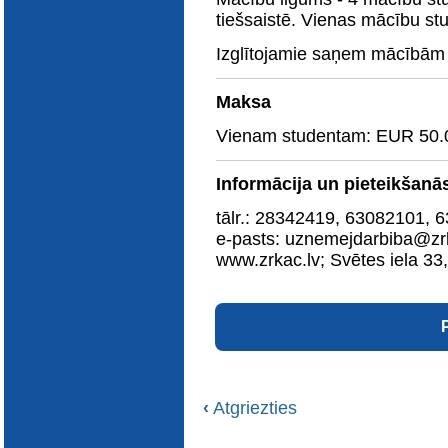
E-katalogs
tiešsaistē. Vienas mācību st
Izglītojamie saņem mācībām 
Maksa
Vienam studentam: EUR 50.
Informācija un pieteikšanā
tālr.: 28342419, 63082101, 
e-pasts: uznemejdarbiba@zrk
www.zrkac.lv; Svētes iela 33
‹
Atgriezties