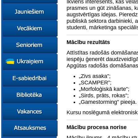
Ikviens interesents, kas vēl
konsultācijas
prasmes un gūt zināšanas, ka
Ziņas
augstvērtīgas idejas. Pieredz
Kursi
publiskā sektora darbinieki, 
Konsultācijas
Ziņas
studenti, mārketinga speciālis
Plāni
Kursi
Metodiskie materiāli
Jaunie līderi
Ziņas
Mācību rezultāts
Izglītības tehnoloģiju
Karjeras
Kursi
Attīstītas radošās domāšana
mentori
konsultācijas
Resursi
Empower65
iespēju ģenerēt daudzveidīgā
Konkursi
Pašvaldības atbalsts
Apgūtas radošās domāšanas
pedagogiem
STEM junioriem
Kursi
Miniphänomenta
Miniphänomenta
Ziņas
„Zivs asaka”;
„SCAMPER”;
Mācies
Mācies
Atbalsts Jelgavā
eksperimentējot
eksperimentējot
„Morfoloģiskā karte”;
Izglītības iespējas
Ziņas
Digitāli klimatam
„Sirds, prāts, rokas”;
Kursi
„Gamestorming” pieeja.
FasTracKids
Resursi
Par bibliotēku
Kursu noslēgumā elektroniski
Jaunumi
Lietotāja ceļvedis
Mācību procesa norise
Zaļā bibliotēka
Mācību ilgums - 4 mācību stu