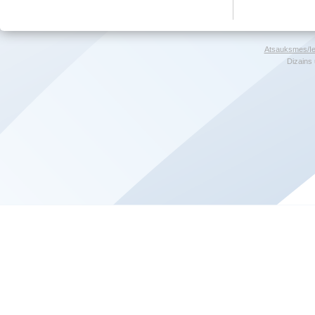
Atsauksmes/Ie
Dizains