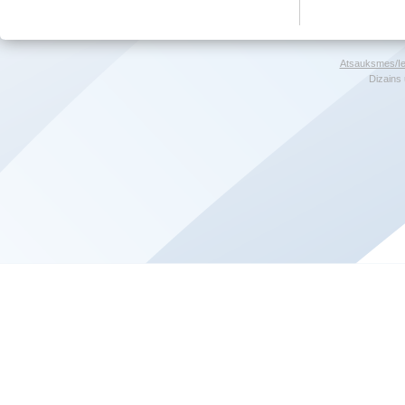
Atsauksmes/Ie
Dizains