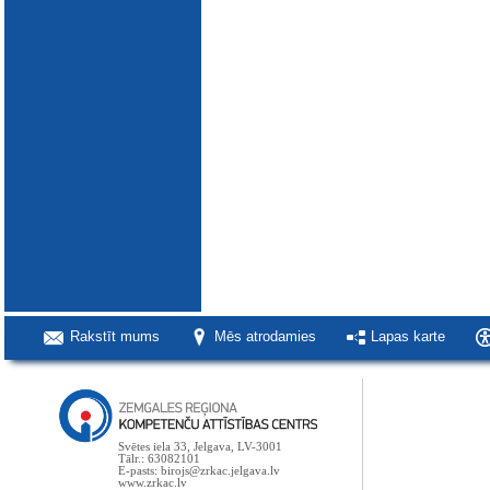
Rakstīt mums
Mēs atrodamies
Lapas karte
Svētes iela 33, Jelgava, LV-3001
Tālr.: 63082101
E-pasts: birojs@zrkac.jelgava.lv
www.zrkac.lv