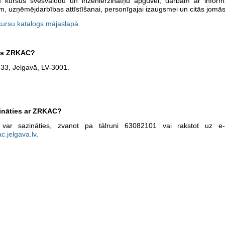
 kursus svešvalodu un inženierzinātņu apguvei, darbam ar informā
m, uzņēmējdarbības attīstīšanai, personīgajai izaugsmei un citās jomās
kursu katalogs mājaslapā
as ZRKAC?
 33, Jelgavā, LV-3001.
zināties ar ZRKAC?
ar sazināties, zvanot pa tālruni 63082101 vai rakstot uz e-
c.jelgava.lv
.