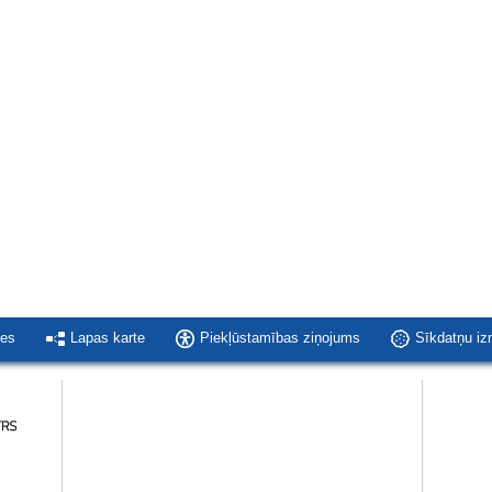
ies
Lapas karte
Piekļūstamības ziņojums
Sīkdatņu i