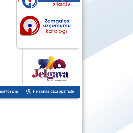
zmantošana
Personas datu apstrāde