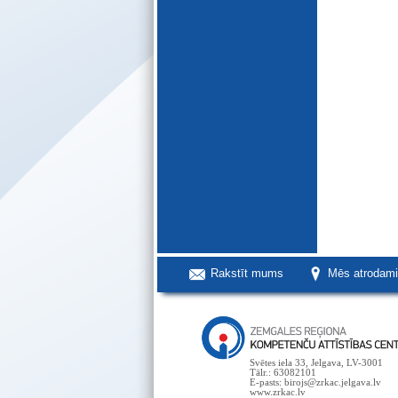
Rakstīt mums
Mēs atrodam
Svētes iela 33, Jelgava, LV-3001
Tālr.: 63082101
E-pasts: birojs@zrkac.jelgava.lv
www.zrkac.lv