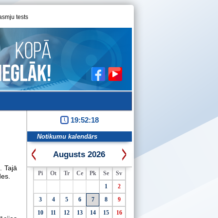
asmju tests
19:52:19
Notikumu kalendārs
Augusts 2026
. Tajā
Pi
Ot
Tr
Ce
Pk
Se
Sv
des.
1
2
3
4
5
6
7
8
9
10
11
12
13
14
15
16