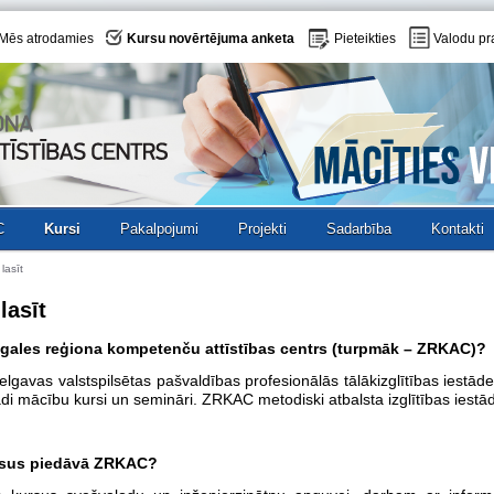
Mēs atrodamies
Kursu novērtējuma anketa
Pieteikties
Valodu pr
C
Kursi
Pakalpojumi
Projekti
Sadarbība
Kontakti
 lasīt
lasīt
mgales reģiona kompetenču attīstības centrs (turpmāk – ZRKAC)?
lgavas valstspilsētas pašvaldības profesionālās tālākizglītības iestāde
di mācību kursi un semināri. ZRKAC metodiski atbalsta izglītības iestā
sus piedāvā
ZRKAC?