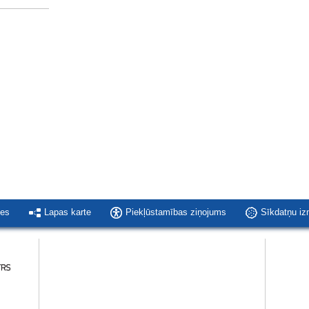
ies
Lapas karte
Piekļūstamības ziņojums
Sīkdatņu i