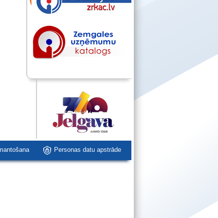
zmantošana
Personas datu apstrāde