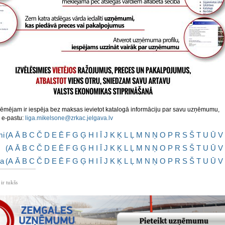
ēmējam ir iespēja bez maksas ievietot katalogā informāciju par savu uzņēmumu,
a e-pastu:
liga.mikelsone@zrkac.jelgava.lv
mi
(
A
Ā
B
C
Č
D
E
Ē
F
G
Ģ
H
I
Ī
J
K
Ķ
L
Ļ
M
N
Ņ
O
P
R
S
Š
T
U
Ū
V
(
A
Ā
B
C
Č
D
E
Ē
F
G
Ģ
H
I
Ī
J
K
Ķ
L
Ļ
M
N
Ņ
O
P
R
S
Š
T
U
Ū
V
ba
(
A
Ā
B
C
Č
D
E
Ē
F
G
Ģ
H
I
Ī
J
K
Ķ
L
Ļ
M
N
Ņ
O
P
R
S
Š
T
U
Ū
V
 ir tukšs