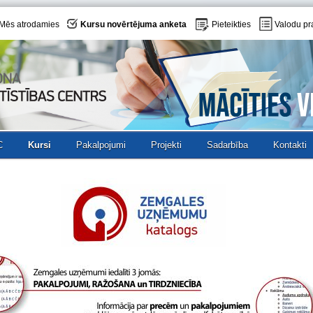
Mēs atrodamies
Kursu novērtējuma anketa
Pieteikties
Valodu pr
C
Kursi
Pakalpojumi
Projekti
Sadarbība
Kontakti