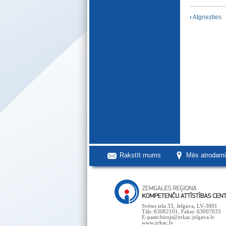
‹
Atgriezties
Rakstīt mums
Mēs atrodam
Svētes iela 33, Jelgava, LV-3001
Tālr.:63082101; Fakss: 63007033
E-pasts:birojs@zrkac.jelgava.lv
www.zrkac.lv