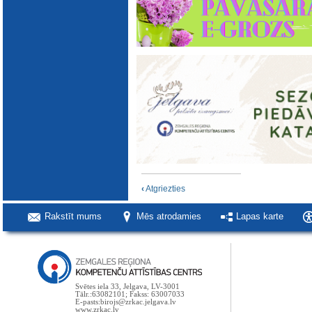
‹
Atgriezties
Rakstīt mums
Mēs atrodamies
Lapas karte
Svētes iela 33, Jelgava, LV-3001
Tālr.:63082101; Fakss: 63007033
E-pasts:birojs@zrkac.jelgava.lv
www.zrkac.lv