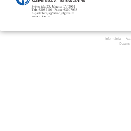
Svētes iela 33, Jelgava, LV-3001
Tālr.:63082101; Fakss: 63007033
E-pasts:birojs@zrkac.jelgava.lv
www.zrkac.lv
Informācija
Ats
Dizains