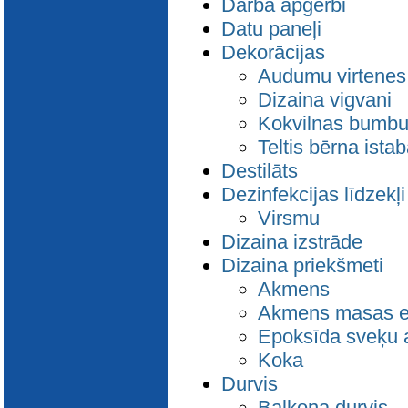
Darba apģērbi
E-katalogs
Datu paneļi
Dekorācijas
Audumu virtenes
Dizaina vigvani
Kokvilnas bumbu
Teltis bērna istab
Destilāts
Dezinfekcijas līdzekļi
Virsmu
Dizaina izstrāde
Dizaina priekšmeti
Akmens
Akmens masas e
Epoksīda sveķu 
Koka
Durvis
Balkona durvis