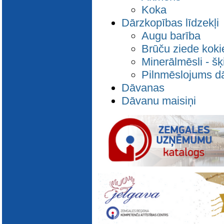
Koka
Dārzkopības līdzekļi
Augu barība
Brūču ziede kok
Minerālmēsli - šķ
Pilnmēslojums d
Dāvanas
Dāvanu maisiņi