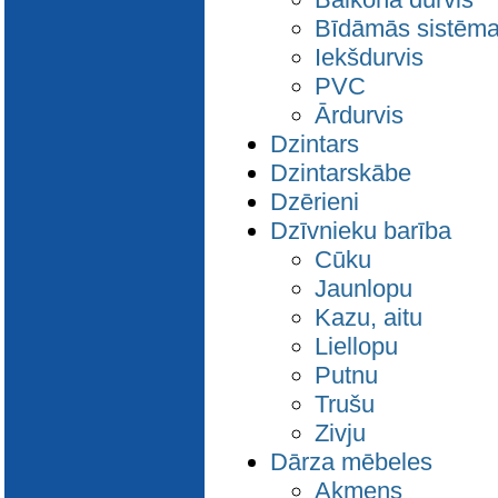
Bīdāmās sistēm
Iekšdurvis
PVC
Ārdurvis
Dzintars
Dzintarskābe
Dzērieni
Dzīvnieku barība
Cūku
Jaunlopu
Kazu, aitu
Liellopu
Putnu
Trušu
Zivju
Dārza mēbeles
Akmens