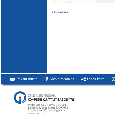
‹
Atgriezties
Rakstīt mums
Mēs atrodamies
Lapas karte
Svētes iela 33, Jelgava, LV-3001
Tālr.:63082101; Fakss: 63007033
E-pasts:birojs@zrkac.jelgava.lv
www.zrkac.lv